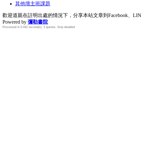
其他壇主班課題
歡迎道親在註明出處的情況下，分享本站文章到Facebook、L
Powered by
彌勒書院
Processed in 0.042 second(s), 3 queries, Gzip disabled