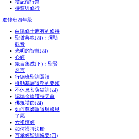
禮記儒行篇
持齋與修行
進修班四年級
白陽修士應有的修持
聖哲典範(四)：彌勒
觀音
光明的智慧(四)
心經
箴言集成(下)：聖賢
名言
行德班聖訓選讀
推動基層道務的要領
不休息菩薩結訓(四)
認準金線護持天命
佛規禮節(四)
如何尊師重道與報恩
了愿
六祖壇經
如何護持法船
百孝經聖訓輯要(四)