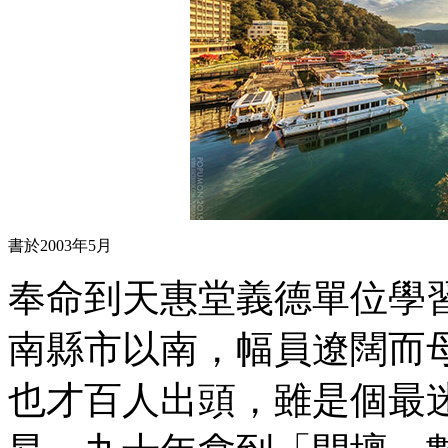
書於2003年5月
奉命到天惠堂義德單位學
南縣市以南，幅員遼闊而
也才百人出頭，雖是個最