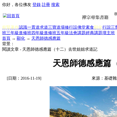
你好，各位佛友
登錄
註冊
搜索
前賢著作
認識一貫道
求道
三寶
道場修行
設佛堂
素食
顯化
行誼
三
班三年級
進修班四年級
進修班五年級
法會講題
經典講題
壇主班
首頁
→
顯化
→
天恩師德感應篇
背景：
閱讀文章 - 天恩師德感應篇（十二）去世姐姐求道記
天恩師德感應篇
[日期：2016-11-19]
來源：基礎雜