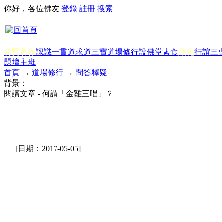
你好，各位佛友
登錄
註冊
搜索
前賢著作
認識一貫道
求道
三寶
道場修行
設佛堂
素食
顯化
行誼
三
題
壇主班
首頁
→
道場修行
→
問答釋疑
背景：
閱讀文章 - 何謂「金雞三唱」？
[日期：2017-05-05]