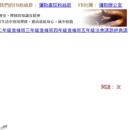
我們的FB粉絲群：
彌勒書院粉絲群
FB社團：
彌勒辦公室
二年級
進修班三年級
進修班四年級
進修班五年級
法會講題
經典講
閱讀：
次