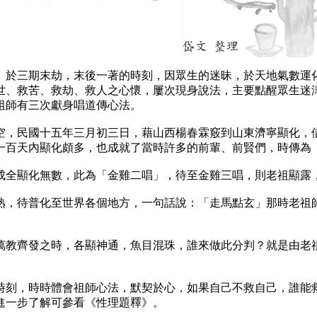
。於三期末劫，末後一著的時刻，因眾生的迷昧，於天地氣數運
世、救苦、救劫、救人之心懷，屢次現身說法，主要點醒眾生迷
祖師有三次獻身唱道傳心法。
空，民國十五年三月初三日，藉山西楊春霖竅到山東濟寧顯化，
一百天內顯化頗多，也成就了當時許多的前輩、前賢們，時傳為
成全顯化無數，此為「金雞二唱」，待至金雞三唱，則老祖顯露
熟，待普化至世界各個地方，一句話說：「走馬點玄」那時老祖
萬教齊發之時，各顯神通，魚目混珠，誰來做此分判？就是由老
時刻，時時體會祖師心法，默契於心，如果自己不救自己，誰能
進一步了解可參看《性理題釋》。