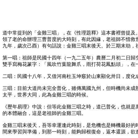
道中常提到的「金雞三唱」，在《性理題釋》這本書裡曾提及
領了老的命辦理三曹普度的大時刻，有此因緣，老祖師不惜救
九年，歲次己酉）有句話說：金雞三唱末後天。於三期末劫，
第一唱：祖師是民國十四年（一九二五年）農曆二月初二日歸
雙手寫梅花篆字：「風吹竹葉龍舞爪，雨打荷花鳳點頭」，在
二唱：民國十八年，又借河南杜玉坤竅於山東顯化卅日，度化
三唱：目前大道尚未完全普化，雖傳萬國九州，但時機尚未成
太平，世界大同，此為金雞三唱的時候。
《歷年易理》中說：但等此金雞三唱之時，道已普化，也就是
的本體融合，這是老祖師的金雞三唱。
金雞三唱末後天，吾等幸運逢此時刻，是危機也是轉機最好的
間來學習與準備，到那一時刻，能夠歸根復命，返本還源，欲