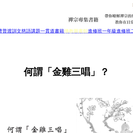
曹普渡
訓文慈語
講題
一貫道書籍
佛教圖書館
進修班一年級
進修班
何謂「金雞三唱」？