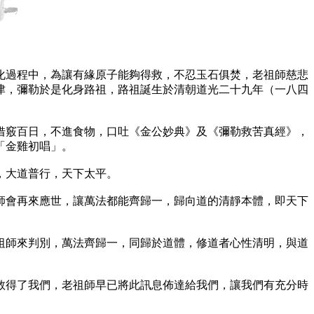
化過程中，為讓有緣原子能夠得救，不忍玉石俱焚，老祖師慈悲
津，彌勒於是化身路祖，路祖誕生於清朝道光二十九年（一八四
借竅百日，不進食物，口吐《金公妙典》及《彌勒救苦真經》，
「金雞初唱」。
，大道普行，天下太平。
師會再來應世，讓萬法都能齊歸一，歸向道的清靜本體，即天下
祖師來判別，萬法齊歸一，同歸於道體，修道者心性清明，與道
救得了我們，老祖師早已將此訊息佈達給我們，讓我們有充分時