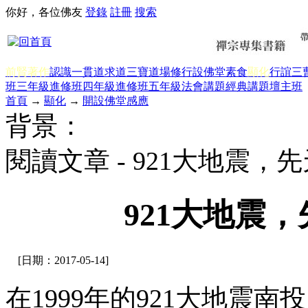
你好，各位佛友
登錄
註冊
搜索
前賢著作
認識一貫道
求道
三寶
道場修行
設佛堂
素食
顯化
行誼
三
班三年級
進修班四年級
進修班五年級
法會講題
經典講題
壇主班
首頁
→
顯化
→
開設佛堂感應
背景：
閱讀文章 - 921大地震
921大地震
[日期：2017-05-14]
在1999年的921大地震南