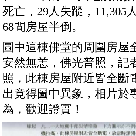
死亡，29人失蹤，11,305人
68間房屋半倒。
圖中這棟佛堂的周圍房屋
安然無恙，佛光普照，記
照，此棟房屋附近皆全斷
出竟得圖中異象，相片於
為，歡迎證實！