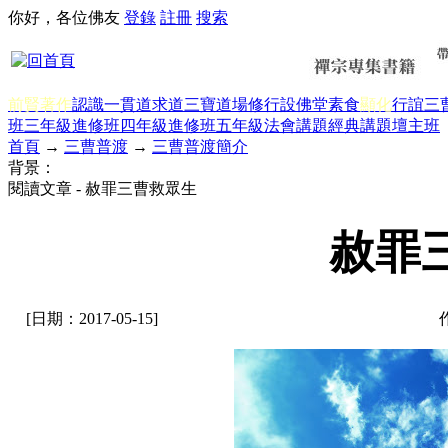
你好，各位佛友
登錄
註冊
搜索
前賢著作
認識一貫道
求道
三寶
道場修行
設佛堂
素食
顯化
行誼
三
班三年級
進修班四年級
進修班五年級
法會講題
經典講題
壇主班
首頁
→
三曹普渡
→
三曹普渡簡介
背景：
閱讀文章 - 赦罪三曹救眾生
赦罪
[日期：2017-05-15]
作