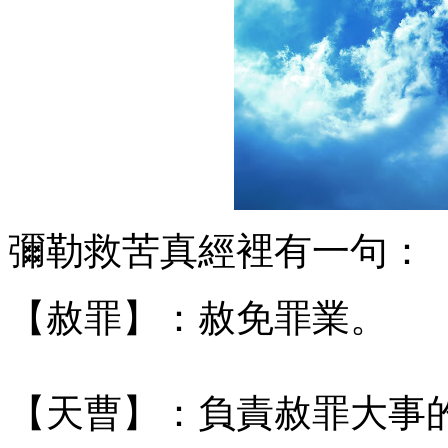
彌勒救苦真經裡有一句：
【赦罪】：赦免罪業。
【天曹】：負責赦罪大事