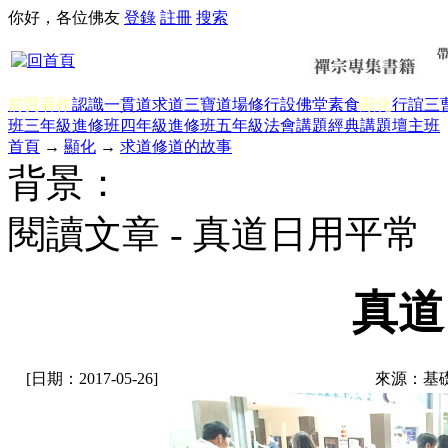
你好，各位佛友
登錄
註冊
搜索
前賢著作
認識一貫道
求道
三寶
道場修行
設佛堂
素食
顯化
行誼
三
班三年級
進修班四年級
進修班五年級
法會講題
經典講題
壇主班
首頁
→
顯化
→
求道修道的故事
背景：
閱讀文章 - 真道日用平常
真道
[日期：2017-05-26]
來源：基