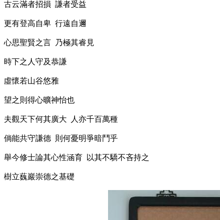
古云滿者招損 謙者受益
更有登高自卑 行遠自邇
心思聖賢之言 乃極其睿見
時下之人守及恭謙
虛懷若山谷悠雅
望之則得心曠神怡也
夫觀天下何其廣大 人亦千百萬種
倘能共守謙德 則何憂明爭暗鬥乎
舉今修士論其心性涵育 以其不驕不吝持之
樹立蘶巖崇德之基礎