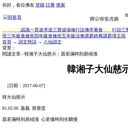
你好，各位佛友
登錄
註冊
搜索
前賢著作
認識一貫道
求道
三寶
道場修行
設佛堂
素食
顯化
行誼
三
班三年級
進修班四年級
進修班五年級
法會講題
經典講題
壇主班
首頁
→
訓文慈語
→
八仙訓文
背景：
閱讀文章 - 韓湘子大仙慈示：器若滿時則易傾洩
韓湘子大仙慈
[日期：2017-06-07]
韓大仙慈示
81.02.06 嘉義 慈善堂
器若滿時則易傾洩 心若傲時則生驕慢