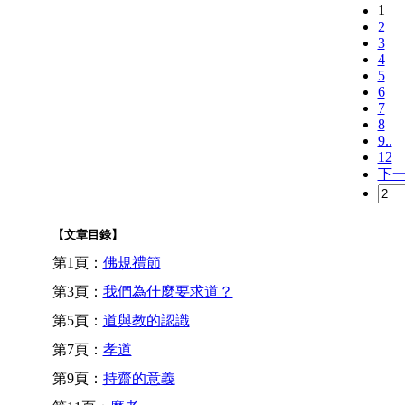
1
2
3
4
5
6
7
8
9..
12
下
【文章目錄】
第1頁：
佛規禮節
第3頁：
我們為什麼要求道？
第5頁：
道與教的認識
第7頁：
孝道
第9頁：
持齋的意義