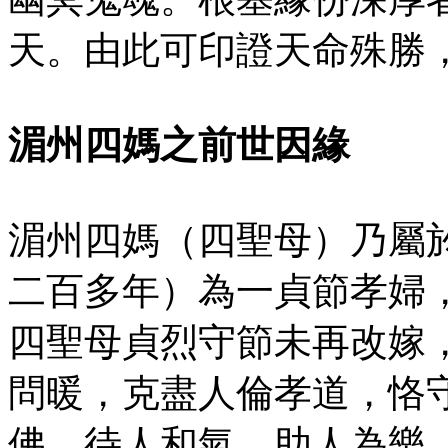
天。由此可印證天命殊勝
湄州四媽之前世因緣
湄州四媽（四聖母）乃屬
二百多年）為一貞節孝婦
四聖母貞烈守節未再改嫁
問暖，克盡人倫孝道，恪
佛，待人和氣，助人為樂