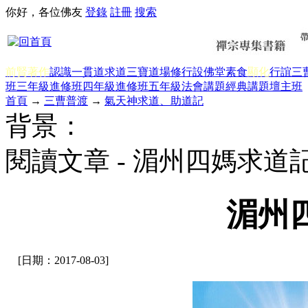
你好，各位佛友
登錄
註冊
搜索
前賢著作
認識一貫道
求道
三寶
道場修行
設佛堂
素食
顯化
行誼
三
班三年級
進修班四年級
進修班五年級
法會講題
經典講題
壇主班
首頁
→
三曹普渡
→
氣天神求道、助道記
背景：
閱讀文章 - 湄州四媽求道
湄州
[日期：2017-08-03]