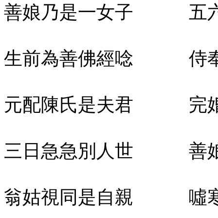
善娘乃是一女子 五六
生前為善佛經唸 侍奉
元配陳氏是夫君 完婚
三日急急別人世 善娘
翁姑視同是自親 噓寒