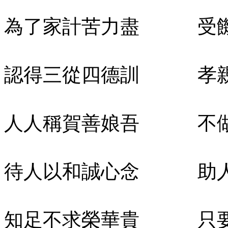
為了家計苦力盡 受饑
認得三從四德訓 孝親
人人稱賀善娘吾 不做
待人以和誠心念 助人
知足不求榮華貴 只要