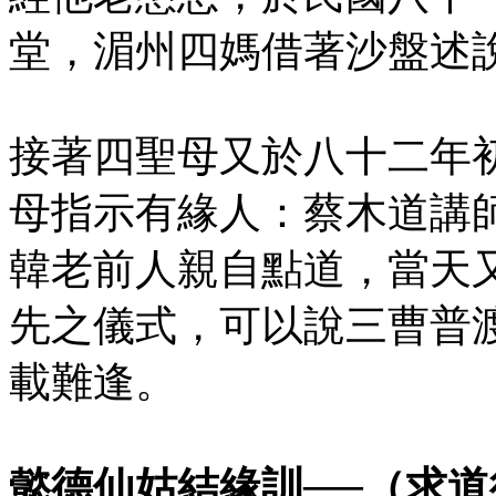
堂，湄州四媽借著沙盤述
接著四聖母又於八十二年
母指示有緣人：蔡木道講
韓老前人親自點道，當天
先之儀式，可以說三曹普
載難逢。
懿德仙姑結緣訓──（求道