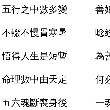
五行之中數多變 善娘
不輟不慢貫寒暑 唸經
悟得人生是短暫 為善
命理數中由天定 何必
五六魂斷喪身後 一魂