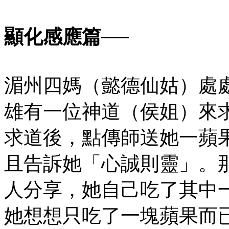
顯化感應篇──
湄州四媽（懿德仙姑）處
雄有一位神道（侯姐）來
求道後，點傳師送她一蘋
且告訴她「心誠則靈」。
人分享，她自己吃了其中
她想想只吃了一塊蘋果而