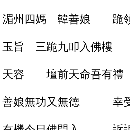
湄州四媽 韓善娘 跪
玉旨 三跪九叩入佛樓
天容 壇前天命吾有
善娘無功又無德 幸受
有機今日佛門入 訴訴