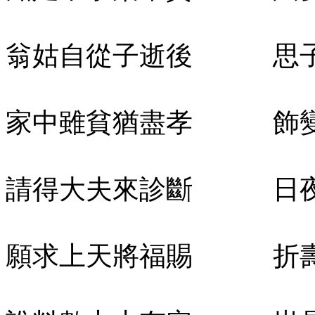
翁姑自從子逝後 思子
家中雖貧猶盡孝 飾變
請得大夫來診斷 日夜
願求上天將福賜 折壽