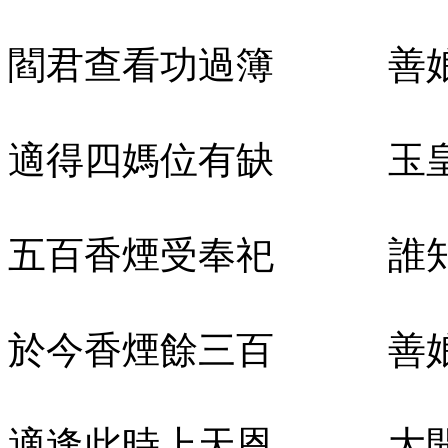
閻君查看功過簿 善娘
適得四媽位有缺 玉皇
五百香煙受奉祀 誰知
於今香煙餘三百 善娘
適逢此時上天恩 大開