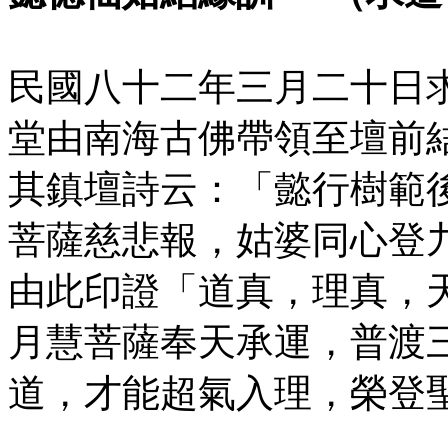
民國八十二年三月二十日
堂由南海古佛帶領至壇前
其鎮壇詩云：「懿行樹範
菩薩慈悲報，姑婆同心登
由此印證「道真，理真，
月慧菩薩奉天承運，普渡
道，才能超氣入理，榮登