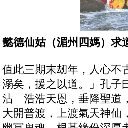
懿德仙姑（湄州四媽）求
值此三期末刼年，人心不
溺矣，援之以道。」孔子
沾 浩浩天恩，垂降聖道
大開普渡，上渡氣天神仙
幽冥鬼魂。根基緣份深厚