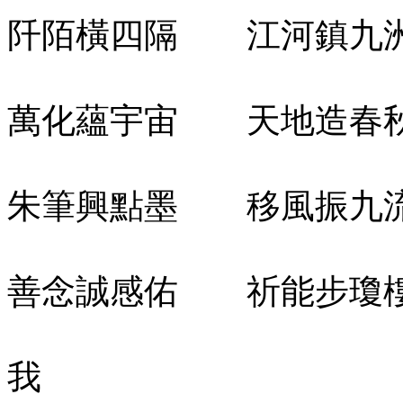
阡陌橫四隔 江河鎮九
萬化蘊宇宙 天地造春
朱筆興點墨 移風振九
善念誠感佑 祈能步瓊
我