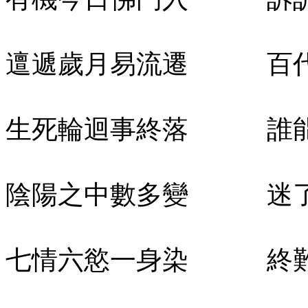
邅遞歲月易流遷 百代
生死輪迴事終落 誰能
陰陽之中數多變 迷了
七情六慾一身染 終難