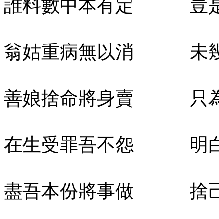
誰料數中本有定 豈是
翁姑重病無以消 未幾
善娘捨命將身賣 只為
在生受罪吾不怨 明白
盡吾本份將事做 捨己