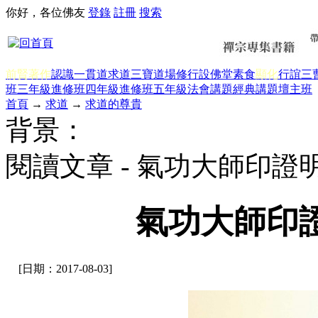
你好，各位佛友
登錄
註冊
搜索
前賢著作
認識一貫道
求道
三寶
道場修行
設佛堂
素食
顯化
行誼
三
班三年級
進修班四年級
進修班五年級
法會講題
經典講題
壇主班
首頁
→
求道
→
求道的尊貴
背景：
閱讀文章 - 氣功大師印
氣功大師印
[日期：2017-08-03]