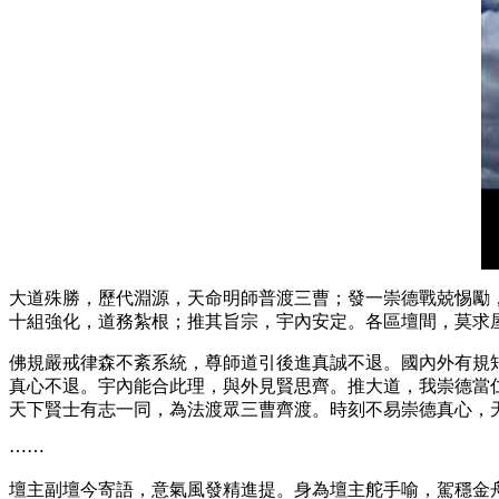
大道殊勝，歷代淵源，天命明師普渡三曹；發一崇德戰兢惕勵
十組強化，道務紮根；推其旨宗，宇內安定。各區壇間，莫求
佛規嚴戒律森不紊系統，尊師道引後進真誠不退。國內外有規
真心不退。宇內能合此理，與外見賢思齊。推大道，我崇德當
天下賢士有志一同，為法渡眾三曹齊渡。時刻不易崇德真心，
⋯⋯
壇主副壇今寄語，意氣風發精進提。身為壇主舵手喻，駕穩金