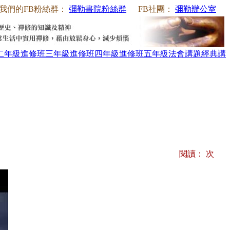
我們的FB粉絲群：
彌勒書院粉絲群
FB社團：
彌勒辦公室
二年級
進修班三年級
進修班四年級
進修班五年級
法會講題
經典講
閱讀：
次