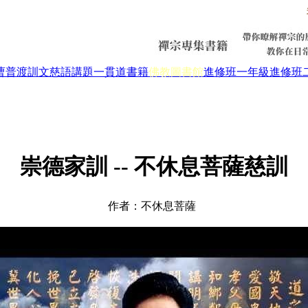
曹普渡
訓文慈語
講題
一貫道書籍
佛教圖書館
進修班一年級
進修班
崇德家訓 -- 不休息菩薩慈訓
作者：不休息菩薩