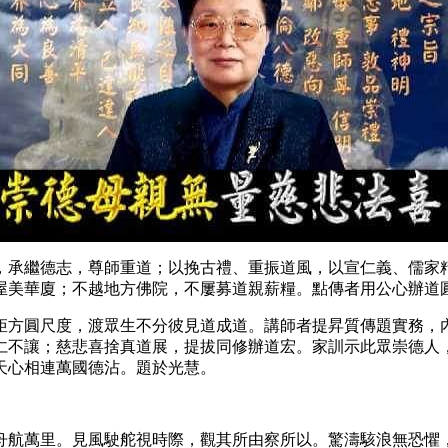
，承繼德志，尊師重道；以挽古禮、重振道風，以宣仁義、儒家
屋美華廈；不越地方佛院，不屢募道親薪糧。點傳者用公心辦道
矩方圓尺度，渡眾生不分彼見道成道。講師者提昇質傳題實務，
仁不讓；慈悲喜捨真道展，提拔同修辦道宏。家訓示此眾崇德人
天心相連萬國德沾。題於光慧。
舟航萬里。見風駛舵視時際，觀其所由察所以。驚濤駭浪無恐懼