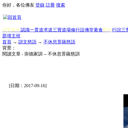
你好，各位佛友
登錄
註冊
搜索
前賢著作
認識一貫道
求道
三寶
道場修行
設佛堂
素食
顯化
行誼
三
題
壇主班
首頁
→
訓文慈語
→
不休息菩薩慈語
背景：
閱讀文章 - 崇德家訓 -- 不休息菩薩慈訓
[日期：2017-09-16]