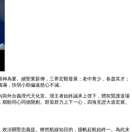
精神為要。續聖業薪傳，三界宏觀發展；老中青少，各盡其才；
圓滿，扶弱小助偏遠慈心不減。
內與外合義理代天化宣。壇主者始終誠承上啓下，體前賢護道場
，期盼同心同德開創。群策群力上下一心，四海見證大道宏展。
，效法關聖忠義提。瞭然航線知目的，揚帆起航始終一。為此末