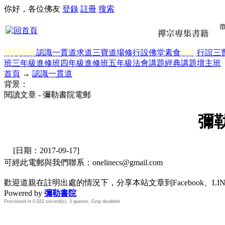
你好，各位佛友
登錄
註冊
搜索
前賢著作
認識一貫道
求道
三寶
道場修行
設佛堂
素食
顯化
行誼
三
班三年級
進修班四年級
進修班五年級
法會講題
經典講題
壇主班
首頁
→
認識一貫道
背景：
閱讀文章 - 彌勒書院電郵
彌
[日期：2017-09-17]
可經此電郵與我們聯系：onelinecs@gmail.com
歡迎道親在註明出處的情況下，分享本站文章到Facebook、L
Powered by
彌勒書院
Processed in 0.022 second(s), 3 queries, Gzip disabled