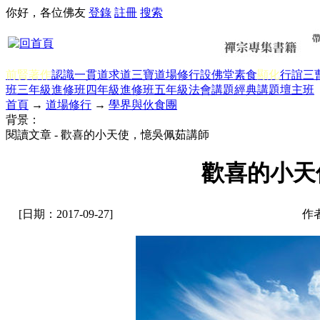
你好，各位佛友
登錄
註冊
搜索
前賢著作
認識一貫道
求道
三寶
道場修行
設佛堂
素食
顯化
行誼
三
班三年級
進修班四年級
進修班五年級
法會講題
經典講題
壇主班
首頁
→
道場修行
→
學界與伙食團
背景：
閱讀文章 - 歡喜的小天使，憶吳佩茹講師
歡喜的小天
[日期：2017-09-27]
作