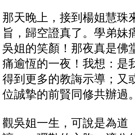
那天晚上，接到楊姐慧珠
旨，歸空證真了。學弟妹
吳姐的笑顏！那夜真是佛
痛逾恆的一夜！我想：是
得到更多的教誨示導；又
位誠摯的前賢同修共辦過
觀吳姐一生，可說是為道