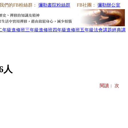
我們的FB粉絲群：
彌勒書院粉絲群
FB社團：
彌勒辦公室
二年級
進修班三年級
進修班四年級
進修班五年級
法會講題
經典講
6人
閱讀：
次