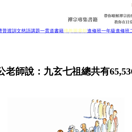
曹普渡
訓文慈語
講題
一貫道書籍
佛教圖書館
進修班一年級
進修班
公老師說：九玄七祖總共有65,53