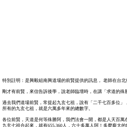
特別註明：是興毅組南興道場的前賢提供的訊息， 老師在台北慈聖
剛才有前賢，來信告訴後學，說老師臨壇時，在講「求道的殊勝
過去我們道場前賢，常提起九玄七祖，說有「二千七百多位」，
所有的九玄七祖，就是六萬多年來的總數字。
各位前賢，天道是何等殊勝阿，我們法會一開，都是人天百萬
九玄七祖合起來，就有655,360人，六十多萬人阿！多麼龐大