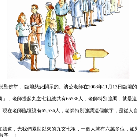
佛堂， 臨壇慈悲開示的。濟公老師在2008年11月13日臨壇
」，老師提起九玄七祖總共有65536人，老師特別強調，就是
現在老師臨壇說有65,536人，老師特別強調這個數字，是從
在聽道，光我們累世以來的九玄七祖，一個人就有六萬多位，如
的數字！！