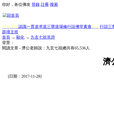
你好，各位佛友
登錄
註冊
搜索
前賢著作
認識一貫道
求道
三寶
道場修行
設佛堂
素食
顯化
行誼
三
題
壇主班
首頁
→
顯化
→
九玄七祖見證
背景：
閱讀文章 - 濟公老師說：九玄七祖總共有65,536人
濟
[日期：2017-11-28]