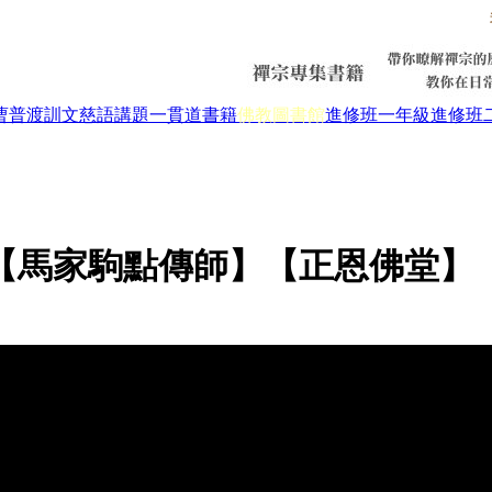
曹普渡
訓文慈語
講題
一貫道書籍
佛教圖書館
進修班一年級
進修班
】
【馬家駒點傳師】【正恩佛堂】【2