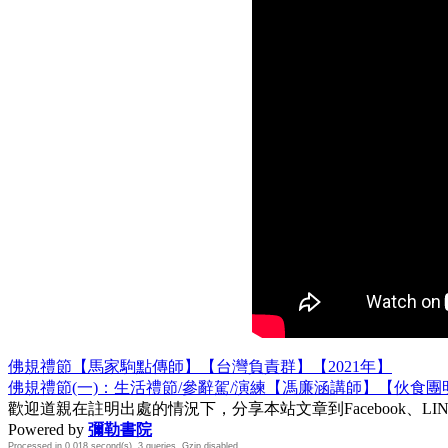
佛規禮節【馬家駒點傳師】【台灣負責群】【2021年】
佛規禮節(一)：生活禮節/參辭駕/演練【馮廉涵講師】【伙食團明
歡迎道親在註明出處的情況下，分享本站文章到Facebook、L
Powered by
彌勒書院
Processed in 0.018 second(s), 3 queries, Gzip disabled