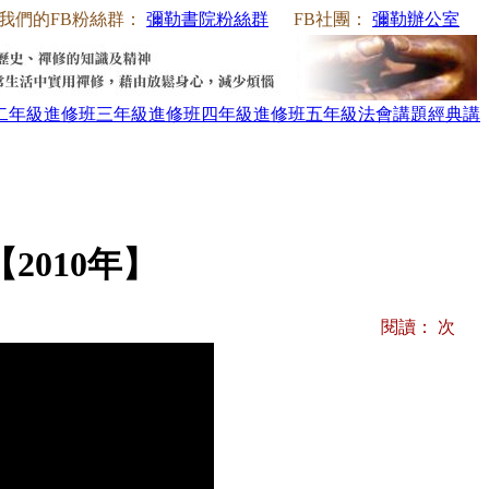
我們的FB粉絲群：
彌勒書院粉絲群
FB社團：
彌勒辦公室
二年級
進修班三年級
進修班四年級
進修班五年級
法會講題
經典講
010年】
閱讀：
次