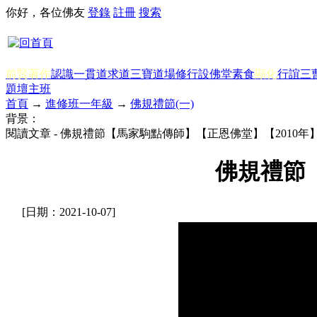
你好，各位佛友
登錄
註冊
搜索
前賢著作
認識一貫道
求道
三寶
道場修行
設佛堂
素食
顯化
行誼
三
題
壇主班
首頁
→
進修班一年級
→
佛規禮節(一)
背景：
閱讀文章 - 佛規禮節【馬家駒點傳師】【正恩佛堂】【2010年
佛規禮節
[日期：2021-10-07]