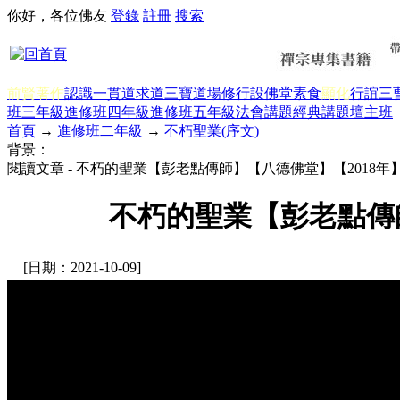
你好，各位佛友
登錄
註冊
搜索
前賢著作
認識一貫道
求道
三寶
道場修行
設佛堂
素食
顯化
行誼
三
班三年級
進修班四年級
進修班五年級
法會講題
經典講題
壇主班
首頁
→
進修班二年級
→
不朽聖業(序文)
背景：
閱讀文章 - 不朽的聖業【彭老點傳師】【八德佛堂】【2018年
不朽的聖業【彭老點傳師
[日期：2021-10-09]