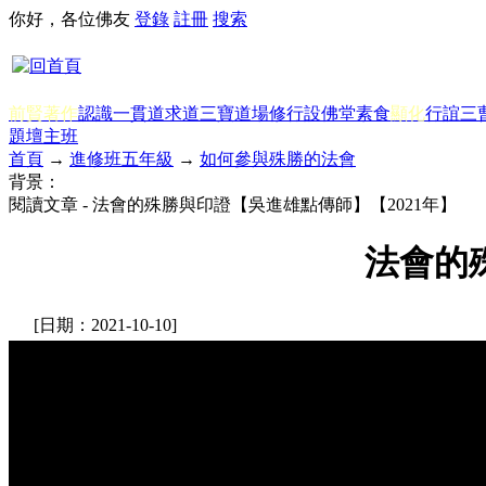
你好，各位佛友
登錄
註冊
搜索
前賢著作
認識一貫道
求道
三寶
道場修行
設佛堂
素食
顯化
行誼
三
題
壇主班
首頁
→
進修班五年級
→
如何參與殊勝的法會
背景：
閱讀文章 - 法會的殊勝與印證【吳進雄點傳師】【2021年】
法會的
[日期：2021-10-10]