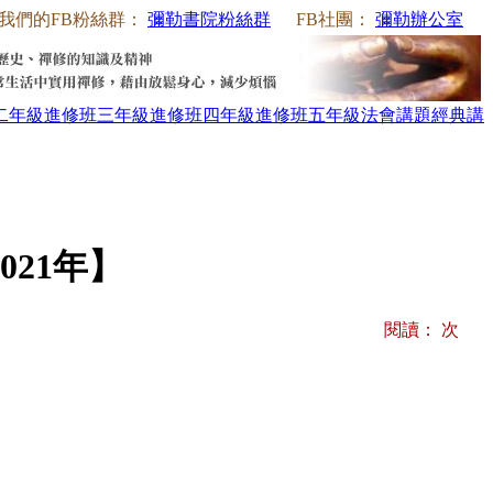
我們的FB粉絲群：
彌勒書院粉絲群
FB社團：
彌勒辦公室
二年級
進修班三年級
進修班四年級
進修班五年級
法會講題
經典講
21年】
閱讀：
次