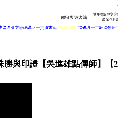
曹普渡
訓文慈語
講題
一貫道書籍
佛教圖書館
進修班一年級
進修班
殊勝與印證【吳進雄點傳師】【20