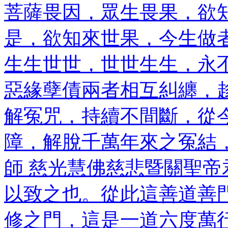
菩薩畏因，眾生畏果，欲
是，欲知來世果，今生做
生生世世，世世生生，永
惡緣孽債兩者相互糾纏，
解冤咒，持續不間斷，從
障，解脫千萬年來之冤結，
師 慈光慧佛慈悲暨關聖
以致之也。從此這善道善
修之門，這是一道六度萬