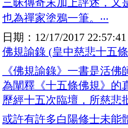
三昧傳奇末加上評述，又
也為禪家塗鴉一筆。‧‧‧
日期：
12/17/2017 22:57:41
佛規諭錄 (皇中慈悲十五條
《佛規諭錄》一書是活佛
為闡釋《十五條佛規》的
歷經十五次臨壇，所慈悲
或許有許多白陽修士未能