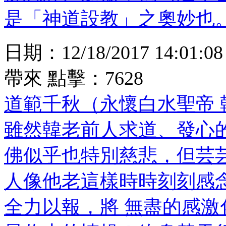
是「神道設教」之奧妙也
日期：
12/18/2017 14:01:08
帶來
點擊：
7628
道範千秋（永懷白水聖帝 
雖然韓老前人求道、發心
佛似乎也特別慈悲，但芸芸
人像他老這樣時時刻刻感
全力以報，將 無盡的感