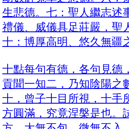
生悲德。七：聖人繼志述
禮儀、威儀具足莊嚴，聖
十：博厚高明、悠久無疆
十點每句有德，各句見德
貢聞一知二，乃知陰陽之
十，曾子十目所視，十手
方圓滿，究竟涅槃是也。
方，大無不包，微無不入