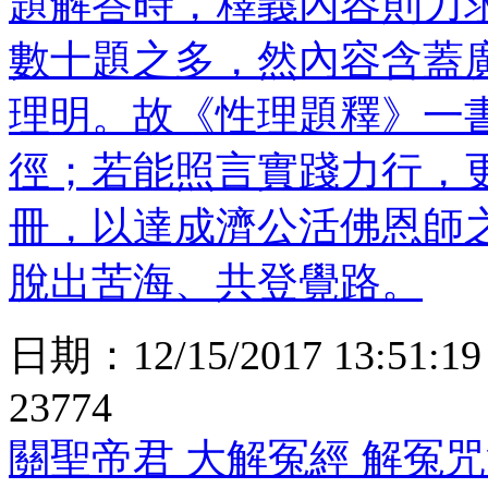
題解答時，釋義內容則力
數十題之多，然內容含蓋
理明。故《性理題釋》一
徑；若能照言實踐力行，
冊，以達成濟公活佛恩師
脫出苦海、共登覺路。
日期：
12/15/2017 13:51:19
23774
關聖帝君 大解冤經 解冤