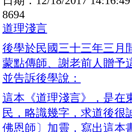
日期：
12/18/2017 14:16:49
8694
道理淺言
後學於民國三十三年三月
蒙點傳師、謝老前人贈予
並告訴後學說：
這本《道理淺言》，是在
民，略識幾字，求道後很
佛恩師〕加靈，寫出這本