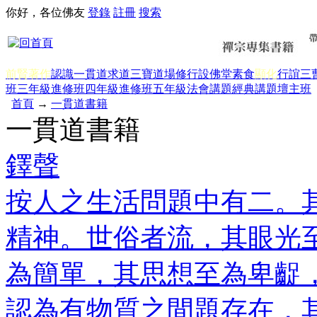
你好，各位佛友
登錄
註冊
搜索
前賢著作
認識一貫道
求道
三寶
道場修行
設佛堂
素食
顯化
行誼
三
班三年級
進修班四年級
進修班五年級
法會講題
經典講題
壇主班
首頁
→
一貫道書籍
一貫道書籍
鐸聲
按人之生活問題中有二。
精神。世俗者流，其眼光
為簡單，其思想至為卑齪
認為有物質之間題存在，