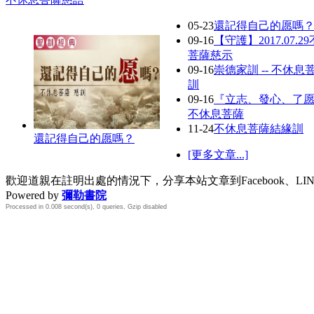
05-23
還記得自己的愿嗎
09-16
【守護】2017.07.2
菩薩慈示
09-16
崇德家訓 -- 不休息
訓
09-16
『立志、發心、了
不休息菩薩
11-24
不休息菩薩結緣訓
還記得自己的愿嗎？
[更多文章...]
歡迎道親在註明出處的情況下，分享本站文章到Facebook、L
Powered by
彌勒書院
Processed in 0.008 second(s), 0 queries, Gzip disabled