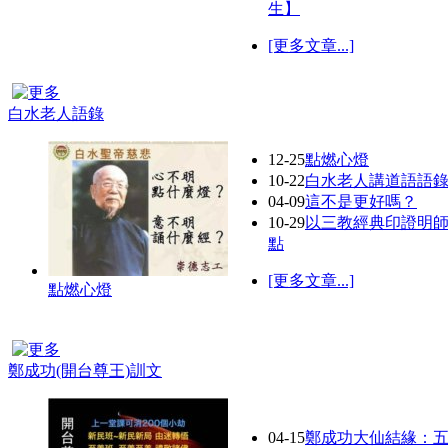
生】
[更多文章...]
白水老人語錄
12-25
點燃心燈
10-22
白水老人講道語語
04-09
這不是更好嗎？
10-29
以三教經典印證明
點
[更多文章...]
點燃心燈
鄭成功(開台尊王)訓文
04-15
鄭成功大仙結緣：