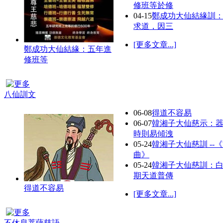
修班等於修
04-15
鄭成功大仙結緣訓
求道，因三
[更多文章...]
鄭成功大仙結緣：五年進
修班等
八仙訓文
06-08
得道不容易
06-07
韓湘子大仙慈示：
時則易傾洩
05-24
韓湘子大仙慈訓 --
曲》
05-24
韓湘子大仙慈訓：
期天道普傳
得道不容易
[更多文章...]
不休息菩薩慈語