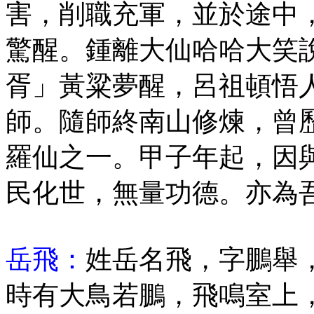
害，削職充軍，並於途中
驚醒。鍾離大仙哈哈大笑
胥」黃粱夢醒，呂祖頓悟
師。隨師終南山修煉，曾
羅仙之一。甲子年起，因
民化世，無量功德。亦為
岳飛：
姓岳名飛，字鵬舉
時有大鳥若鵬，飛鳴室上