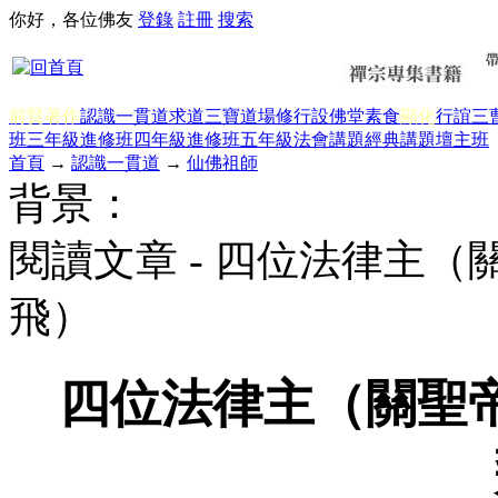
你好，各位佛友
登錄
註冊
搜索
前賢著作
認識一貫道
求道
三寶
道場修行
設佛堂
素食
顯化
行誼
三
班三年級
進修班四年級
進修班五年級
法會講題
經典講題
壇主班
首頁
→
認識一貫道
→
仙佛祖師
背景：
閱讀文章 - 四位法律主
飛）
四位法律主（關聖