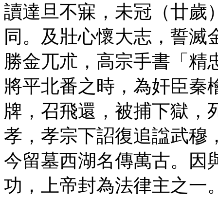
讀達旦不寐，未冠（廿歲
同。及壯心懷大志，誓滅
勝金兀朮，高宗手書「精
將平北番之時，為奸臣秦
牌，召飛還，被捕下獄，
孝，孝宗下詔復追諡武穆
今留墓西湖名傳萬古。因
功，上帝封為法律主之一