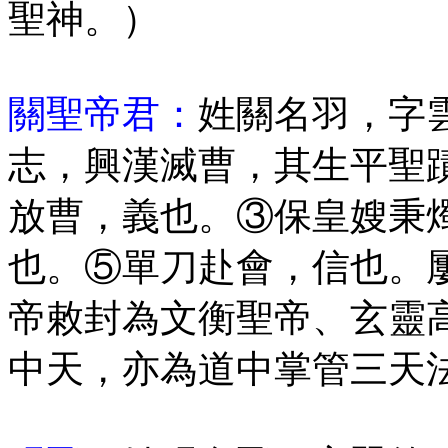
聖神。）
關聖帝君：
姓關名羽，字
志，興漢滅曹，其生平聖
放曹，義也。③保皇嫂秉
也。⑤單刀赴會，信也。
帝敕封為文衡聖帝、玄靈
中天，亦為道中掌管三天