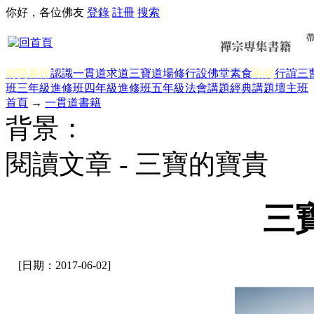
你好，各位佛友
登錄
註冊
搜索
前賢著作
認識一貫道
求道
三寶
道場修行
設佛堂
素食
顯化
行誼
三
班三年級
進修班四年級
進修班五年級
法會講題
經典講題
壇主班
首頁
→
一貫道書籍
背景：
閱讀文章 - 三寶的寶貴
三
[日期：2017-06-02]