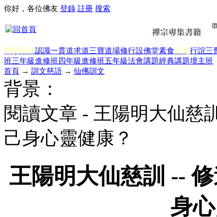
你好，各位佛友
登錄
註冊
搜索
前賢著作
認識一貫道
求道
三寶
道場修行
設佛堂
素食
顯化
行誼
三
班三年級
進修班四年級
進修班五年級
法會講題
經典講題
壇主班
首頁
→
訓文慈語
→
仙佛訓文
背景：
閱讀文章 - 王陽明大仙慈訓
己身心靈健康？
王陽明大仙慈訓 --
身心