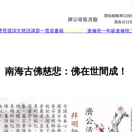
曹普渡
訓文慈語
講題
一貫道書籍
佛教圖書館
進修班一年級
進修班
南海古佛慈悲：佛在世間成！