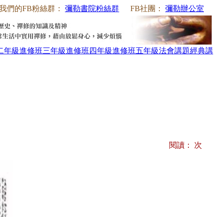
我們的FB粉絲群：
彌勒書院粉絲群
FB社團：
彌勒辦公室
二年級
進修班三年級
進修班四年級
進修班五年級
法會講題
經典講
閱讀：
次