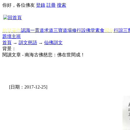
你好，各位佛友
登錄
註冊
搜索
前賢著作
認識一貫道
求道
三寶
道場修行
設佛堂
素食
顯化
行誼
三
題
壇主班
首頁
→
訓文慈語
→
仙佛訓文
背景：
閱讀文章 - 南海古佛慈悲：佛在世間成！
[日期：2017-12-25]