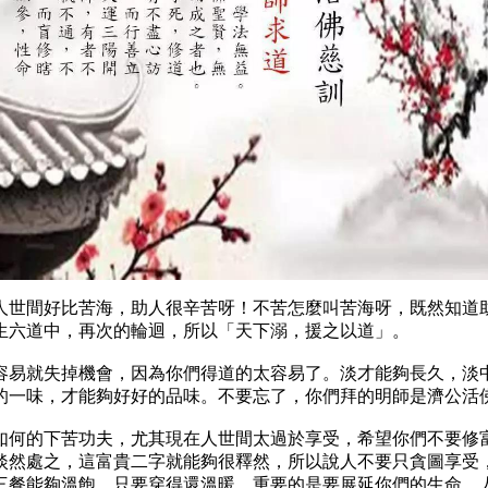
人世間好比苦海，助人很辛苦呀！不苦怎麼叫苦海呀，既然知道
生六道中，再次的輪迴，所以「天下溺，援之以道」。
容易就失掉機會，因為你們得道的太容易了。淡才能夠長久，淡
的一味，才能夠好好的品味。不要忘了，你們拜的明師是濟公活
如何的下苦功夫，尤其現在人世間太過於享受，希望你們不要修
淡然處之，這富貴二字就能夠很釋然，所以說人不要只貪圖享受
三餐能夠溫飽，只要穿得還溫暖，重要的是要展延你們的生命，