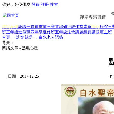
你好，各位佛友
登錄
註冊
搜索
前賢著作
認識一貫道
求道
三寶
道場修行
設佛堂
素食
顯化
行誼
三
班三年級
進修班四年級
進修班五年級
法會講題
經典講題
壇主班
首頁
→
訓文慈語
→
白水老人語錄
背景：
閱讀文章 - 點燃心燈
[日期：2017-12-25]
作