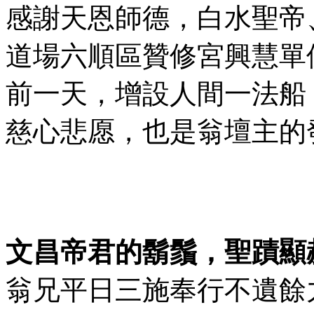
感謝天恩師德，白水聖帝
道場六順區贊修宮興慧單
前一天，增設人間一法船
慈心悲愿，也是翁壇主的
文昌帝君的鬍鬚，聖蹟顯
翁兄平日三施奉行不遺餘