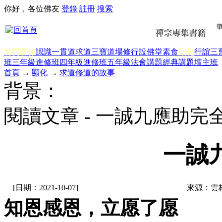
你好，各位佛友
登錄
註冊
搜索
前賢著作
認識一貫道
求道
三寶
道場修行
設佛堂
素食
顯化
行誼
三
班三年級
進修班四年級
進修班五年級
法會講題
經典講題
壇主班
首頁
→
顯化
→
求道修道的故事
背景：
閱讀文章 - 一誠九應助完
一誠
[日期：2021-10-07]
來源：雲
知恩感恩，立愿了愿