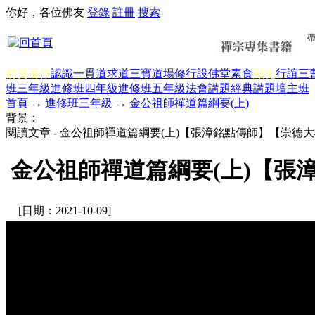
你好，各位佛友
登錄
註冊
搜索
前賢著作
認識一貫道
求道
三寶
道場修行
設佛堂
素食
顯化
行誼
三
班三年級
進修班四年級
進修班五年級
法會講題
經典講題
壇主班
首頁
→
進修班三年級
→
金公祖師禪道篇綱要(上)
背景：
閱讀文章 - 金公祖師禪道篇綱要(上)【張漳銘點傳師】【崇德大
金公祖師禪道篇綱要(上)【張漳
[日期：2021-10-09]