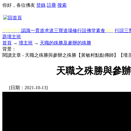
你好，各位佛友
登錄
註冊
搜索
前賢著作
認識一貫道
求道
三寶
道場修行
設佛堂
素食
顯化
行誼
三
題
壇主班
首頁
→
壇主班
→
天職的殊勝及參辦的殊勝
背景：
閱讀文章 - 天職之殊勝與參辦之殊勝【黃敏村點點傳師】【壇主
天職之殊勝與參辦
[日期：2021-10-13]