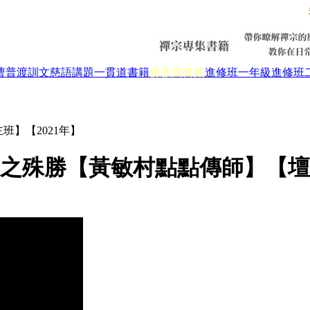
曹普渡
訓文慈語
講題
一貫道書籍
佛教圖書館
進修班一年級
進修班
班】【2021年】
之殊勝【黃敏村點點傳師】【壇主