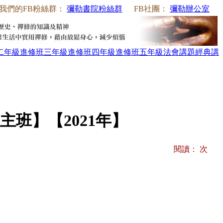
我們的FB粉絲群：
彌勒書院粉絲群
FB社團：
彌勒辦公室
二年級
進修班三年級
進修班四年級
進修班五年級
法會講題
經典講
班】【2021年】
閱讀：
次