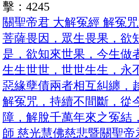
擊：
4245
關聖帝君 大解冤經 解冤
菩薩畏因，眾生畏果，欲
是，欲知來世果，今生做
生生世世，世世生生，永
惡緣孽債兩者相互糾纏，
解冤咒，持續不間斷，從
障，解脫千萬年來之冤結，
師 慈光慧佛慈悲暨關聖