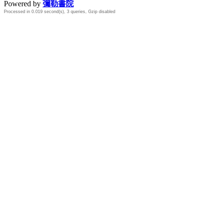
Powered by
彌勒書院
Processed in 0.019 second(s), 3 queries, Gzip disabled