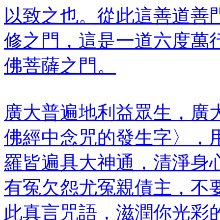
以致之也。從此這善道善
修之門，這是一道六度萬
佛菩薩之門。
廣大普遍地利益眾生，廣
佛經中念咒的發生字〉，
羅皆遍具大神通，清淨身
有冤欠怨尤冤親債主，不
此真言咒語，滋潤你光彩