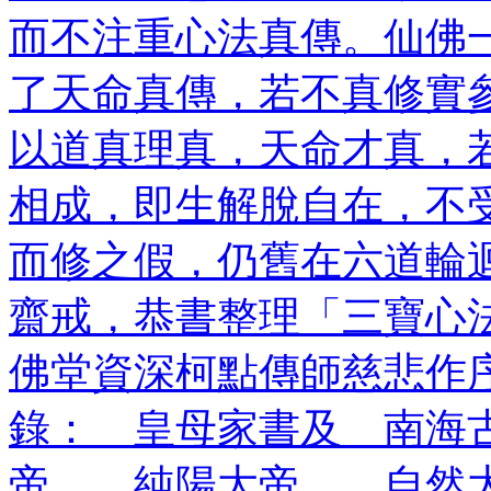
而不注重心法真傳。仙佛
了天命真傳，若不真修實
以道真理真，天命才真，
相成，即生解脫自在，不
而修之假，仍舊在六道輪
齋戒，恭書整理「三寶心
佛堂資深柯點傳師慈悲作
錄： 皇母家書及 南海
帝、 純陽大帝、 自然