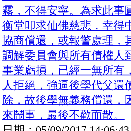
霧，不得安寧。為求此事
衡堂叩求仙佛慈悲，幸得
協商償還，或報警處理，
調解委員會與所有債權人
事業虧損，已經一無所有
人拒絕，強逼後學代父還
除，故後學無義務償還，
來鬧事，最後不歡而散。
日期：
05/09/2017 14:06:43