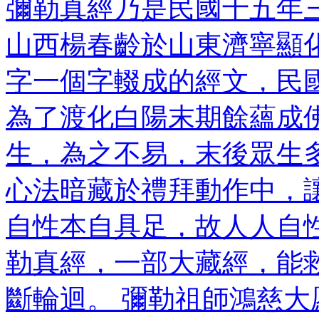
彌勒真經乃是民國十五年三
山西楊春齡於山東濟寧顯
字一個字輟成的經文，民
為了渡化白陽末期餘蘊成
生，為之不易，末後眾生
心法暗藏於禮拜動作中，
自性本自具足，故人人自
勒真經，一部大藏經，能
斷輪迴。 彌勒祖師鴻慈