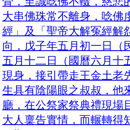
骨，至誠唸佛不輟，慈悲
大串佛珠常不離身，唸佛
經」及「聖帝大解冤經解
向，戊子年五月初一日（
五月十二日（國曆六月十
現身，接引帶走王金土老
生具有陰陽眼之叔叔，他
廳，在公祭家祭典禮現場
大人稟告實情，而輾轉得