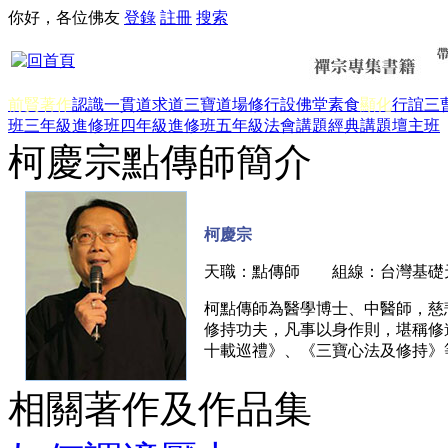
你好，各位佛友
登錄
註冊
搜索
前賢著作
認識一貫道
求道
三寶
道場修行
設佛堂
素食
顯化
行誼
三
班三年級
進修班四年級
進修班五年級
法會講題
經典講題
壇主班
柯慶宗點傳師簡介
柯慶宗
天職：點傳師 組線：台灣基礎
柯點傳師為醫學博士、中醫師，慈
修持功夫，凡事以身作則，堪稱修
十載巡禮》、《三寶心法及修持》
相關著作及作品集