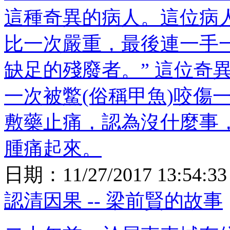
這種奇異的病人。這位病
比一次嚴重，最後連一手
缺足的殘廢者。” 這位奇
一次被鱉(俗稱甲魚)咬傷
敷藥止痛，認為沒什麼事
腫痛起來。
日期：
11/27/2017 13:54:33
認清因果 -- 梁前賢的故事