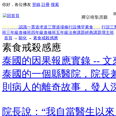
你好，各位佛友
登錄
註冊
搜索
前賢著作
認識一貫道
求道
三寶
道場修行
設佛堂
素食
顯化
行誼
三
班三年級
進修班四年級
進修班五年級
法會講題
經典講題
壇主班
首頁
→
顯化
→
素食戒殺感應
素食戒殺感應
泰國的因果報應實錄 -- 
泰國的一個縣醫院，院長
則病人的離奇故事，發人
院長說：“我自當醫生以