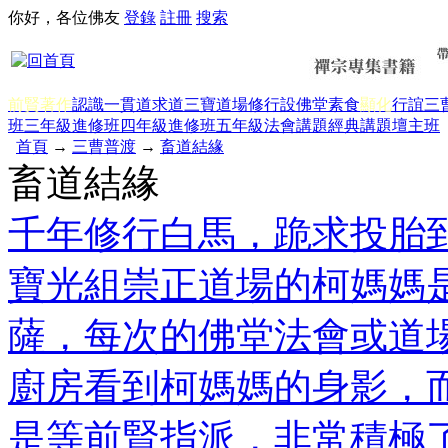
你好，各位佛友
登錄
註冊
搜索
前賢著作
認識一貫道
求道
三寶
道場修行
設佛堂
素食
顯化
行誼
三
班三年級
進修班四年級
進修班五年級
法會講題
經典講題
壇主班
首頁
→
三曹普渡
→
畜道結緣
畜道結緣
千年修行白馬，跪求投胎
寶光組崇正道場的柯媽媽
薩，每次的佛堂法會或道
廚房看到柯媽媽的身影，
是等前賢指派，非常積極