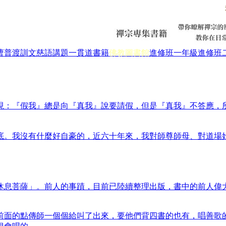
曹普渡
訓文慈語
講題
一貫道書籍
佛教圖書館
進修班一年級
進修班
現：『假我』總是向『真我』說要請假，但是『真我』不答應，
底。我沒有什麼好自豪的，近六十年來，我對師尊師母、對道場始
休息菩薩」。前人的事蹟，目前已陸續整理出版，書中的前人偉
前面的點傳師一個個給叫了出來，要他們背四書的也有，唱善歌