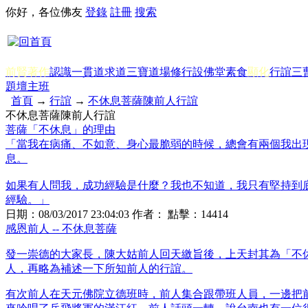
你好，各位佛友
登錄
註冊
搜索
前賢著作
認識一貫道
求道
三寶
道場修行
設佛堂
素食
顯化
行誼
三
題
壇主班
首頁
→
行誼
→
不休息菩薩陳前人行誼
不休息菩薩陳前人行誼
菩薩「不休息」的理由
「當我在病痛、不如意、身心最脆弱的時候，總會有兩個我出
息。
如果有人問我，成功經驗是什麼？我也不知道，我只有堅持到
經驗。」
日期：
08/03/2017 23:04:03
作者： 點擊：
14414
感恩前人 -- 不休息菩薩
發一崇德的大家長，陳大姑前人回天繳旨後，上天封其為「不
人，再略為補述一下所知前人的行誼。
有次前人在天元佛院立德班時，前人集合跟帶班人員，一邊把