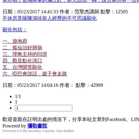
來吟唱了岳飛將軍的滿江紅，前人話頭一轉，說台南也有一位很會
日期：
05/23/2017 14:41:33
作者：
范聖杰講師
點擊：
12505
不休息菩薩陳鴻珍前人經歷的不可思議顯化
顯化包括：
一、遊地府
二、狐仙治好肺病
三、理教主持的印證
四、觀音點化清口
五、台灣開荒顯化
六、啞巴會說話，跛子會走路
日期：
05/23/2017 14:04:16
作者： 點擊：
42999
1/1
1
歡迎道親在註明出處的情況下，分享本站文章到Facebook、L
Powered by
彌勒書院
Processed in 0.024 second(s), 4 queries, Gzip disabled