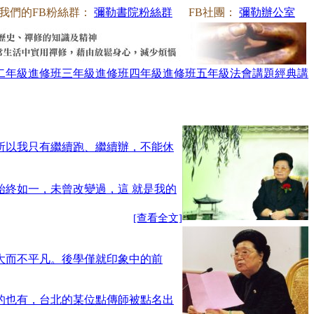
我們的FB粉絲群：
彌勒書院粉絲群
FB社團：
彌勒辦公室
二年級
進修班三年級
進修班四年級
進修班五年級
法會講題
經典講
所以我只有繼續跑、繼續辦，不能休
終如一，未曾改變過，這 就是我的
[查看全文]
大而不平凡。後學僅就印象中的前
的也有，台北的某位點傳師被點名出