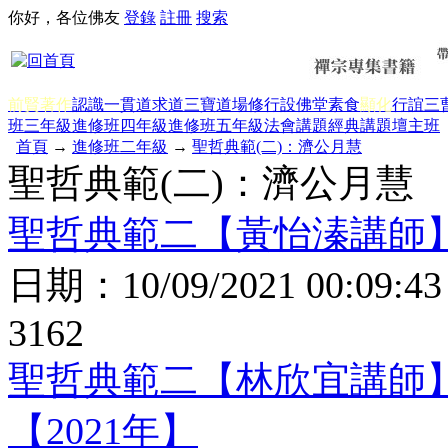
你好，各位佛友
登錄
註冊
搜索
前賢著作
認識一貫道
求道
三寶
道場修行
設佛堂
素食
顯化
行誼
三
班三年級
進修班四年級
進修班五年級
法會講題
經典講題
壇主班
首頁
→
進修班二年級
→
聖哲典範(二)：濟公月慧
聖哲典範(二)：濟公月慧
聖哲典範二【黃怡溱講師】
日期：
10/09/2021 00:09:43
3162
聖哲典範二【林欣宜講師
【2021年】