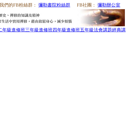
我們的FB粉絲群：
彌勒書院粉絲群
FB社團：
彌勒辦公室
二年級
進修班三年級
進修班四年級
進修班五年級
法會講題
經典講