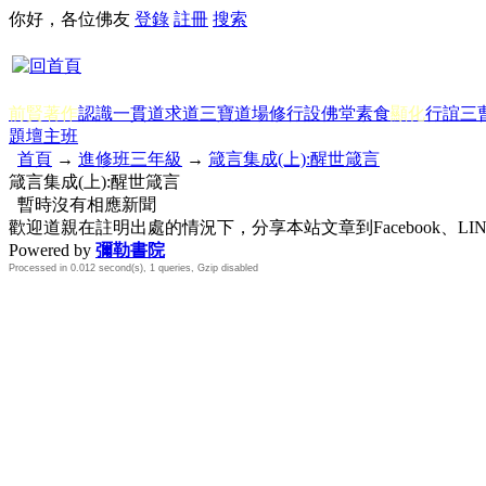
你好，各位佛友
登錄
註冊
搜索
前賢著作
認識一貫道
求道
三寶
道場修行
設佛堂
素食
顯化
行誼
三
題
壇主班
首頁
→
進修班三年級
→
箴言集成(上):醒世箴言
箴言集成(上):醒世箴言
暫時沒有相應新聞
歡迎道親在註明出處的情況下，分享本站文章到Facebook、L
Powered by
彌勒書院
Processed in 0.012 second(s), 1 queries, Gzip disabled