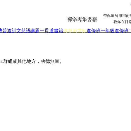
曹普渡
訓文慈語
講題
一貫道書籍
佛教圖書館
進修班一年級
進修班
INE群組或其他地方，功德無量。