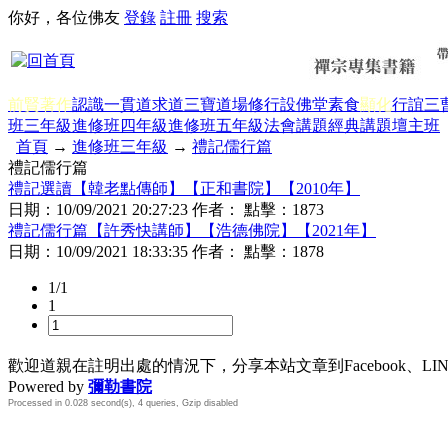
你好，各位佛友
登錄
註冊
搜索
前賢著作
認識一貫道
求道
三寶
道場修行
設佛堂
素食
顯化
行誼
三
班三年級
進修班四年級
進修班五年級
法會講題
經典講題
壇主班
首頁
→
進修班三年級
→
禮記儒行篇
禮記儒行篇
禮記選讀【韓老點傳師】【正和書院】【2010年】
日期：
10/09/2021 20:27:23
作者： 點擊：
1873
禮記儒行篇【許秀快講師】【浩德佛院】【2021年】
日期：
10/09/2021 18:33:35
作者： 點擊：
1878
1/1
1
歡迎道親在註明出處的情況下，分享本站文章到Facebook、L
Powered by
彌勒書院
Processed in 0.028 second(s), 4 queries, Gzip disabled