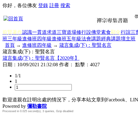
你好，各位佛友
登錄
註冊
搜索
前賢著作
認識一貫道
求道
三寶
道場修行
設佛堂
素食
顯化
行誼
三
班三年級
進修班四年級
進修班五年級
法會講題
經典講題
壇主班
首頁
→
進修班四年級
→
箴言集成(下)：聖賢名言
箴言集成(下)：聖賢名言
箴言集成(下)：聖賢名言【2020年】
日期：
10/09/2021 21:32:08
作者： 點擊：
4027
1/1
1
歡迎道親在註明出處的情況下，分享本站文章到Facebook、L
Powered by
彌勒書院
Processed in 0.025 second(s), 3 queries, Gzip disabled