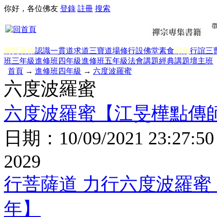
你好，各位佛友
登錄
註冊
搜索
前賢著作
認識一貫道
求道
三寶
道場修行
設佛堂
素食
顯化
行誼
三
班三年級
進修班四年級
進修班五年級
法會講題
經典講題
壇主班
首頁
→
進修班四年級
→
六度波羅蜜
六度波羅蜜
六度波羅蜜【江旻樺點傳師
日期：
10/09/2021 23:27:50
2029
行菩薩道 力行六度波羅蜜【
年】