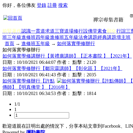
你好，各位佛友
登錄
註冊
搜索
前賢著作
認識一貫道
求道
三寶
道場修行
設佛堂
素食
顯化
行誼
三
班三年級
進修班四年級
進修班五年級
法會講題
經典講題
壇主班
首頁
→
進修班五年級
→
如何落實學修辦行
如何落實學修辦行
如何落實學修講辦行【黃禮廣講師】【正本書院 】【2021年】
日期：
10/10/2021 06:44:07
作者： 點擊：
2120
如何落實學修辦行【鄒宗霖講師】【彰化區 】【2021年】
日期：
10/10/2021 06:41:43
作者： 點擊：
2035
如何落實學修辦行【許點
傳師】【明真佛堂 】【2016年】
日期：
10/10/2021 06:34:53
作者： 點擊：
1814
1/1
1
歡迎道親在註明出處的情況下，分享本站文章到Facebook、L
Powered by
彌勒書院