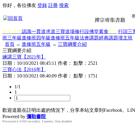
你好，各位佛友
登錄
註冊
搜索
前賢著作
認識一貫道
求道
三寶
道場修行
設佛堂
素食
顯化
行誼
三
班三年級
進修班四年級
進修班五年級
法會講題
經典講題
壇主班
首頁
→
進修班五年級
→
三寶綱要介紹
三寶綱要介紹
練講三寶【2021年】
日期：
10/10/2021 08:45:11
作者： 點擊：
2521
三寶心法【2016年】
日期：
10/10/2021 08:40:09
作者： 點擊：
1751
1/1
1
歡迎道親在註明出處的情況下，分享本站文章到Facebook、L
Powered by
彌勒書院
Processed in 0.019 second(s), 3 queries, Gzip disabled